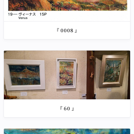
『 0008 』
『 60 』