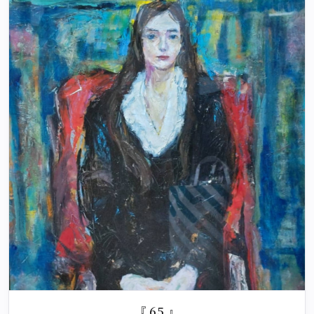
『 65 』