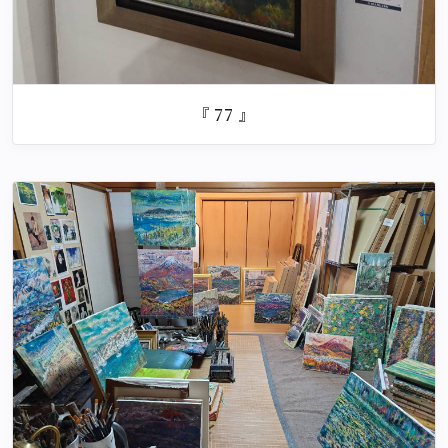
『 77 』