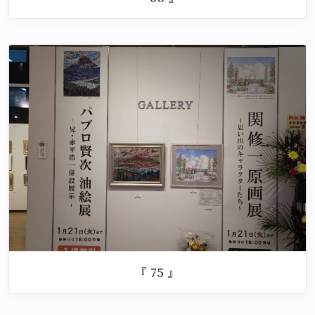
『 75 』